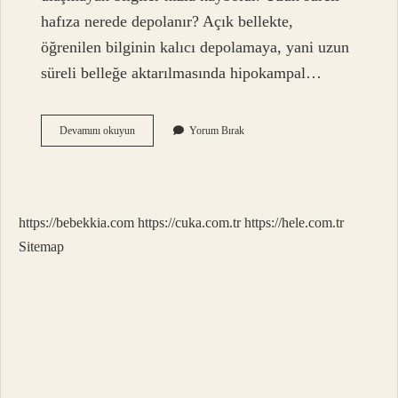
hafıza nerede depolanır? Açık bellekte,
öğrenilen bilginin kalıcı depolamaya, yani uzun
süreli belleğe aktarılmasında hipokampal…
Bir
Devamını okuyun
Yorum Bırak
Bilgiyi
Uzun
Süreli
Bellekte
Tutabilmenin
https://bebekkia.com
https://cuka.com.tr
https://hele.com.tr
En
Iyi
Sitemap
Yolu
Nedir