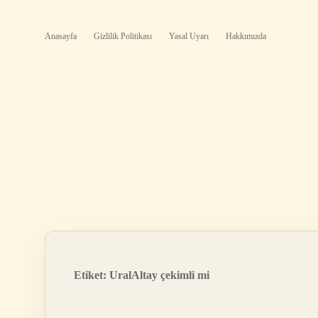
Anasayfa
Gizlilik Politikası
Yasal Uyarı
Hakkımızda
Etiket:
UralAltay çekimli mi