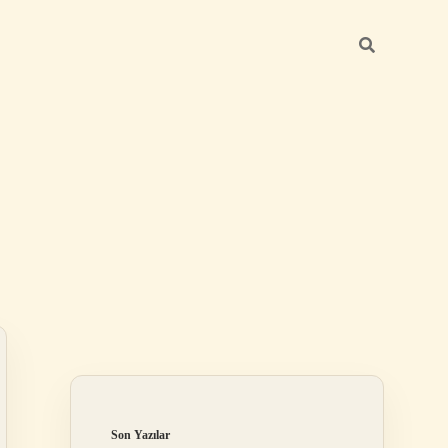
Sidebar
betci giriş
Son Yazılar