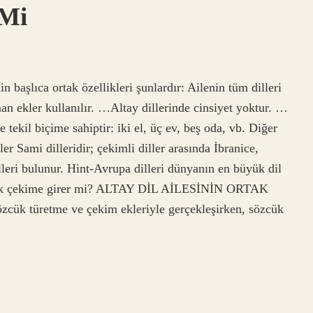
 Mi
nin başlıca ortak özellikleri şunlardır: Ailenin tüm dilleri
an ekler kullanılır. …Altay dillerinde cinsiyet yoktur. …
e tekil biçime sahiptir: iki el, üç ev, beş oda, vb. Diğer
er Sami dilleridir; çekimli diller arasında İbranice,
eri bulunur. Hint-Avrupa dilleri dünyanın en büyük dil
nde kök çekime girer mi? ALTAY DİL AİLESİNİN ORTAK
zcük türetme ve çekim ekleriyle gerçekleşirken, sözcük