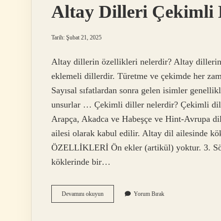
Altay Dilleri Çekimli
Tarih: Şubat 21, 2025
Altay dillerin özellikleri nelerdir? Altay dilleri
eklemeli dillerdir. Türetme ve çekimde her zam
Sayısal sıfatlardan sonra gelen isimler genellikl
unsurlar … Çekimli diller nelerdir? Çekimli dill
Arapça, Akadca ve Habeşçe ve Hint-Avrupa dill
ailesi olarak kabul edilir. Altay dil ailesi
ÖZELLİKLERİ Ön ekler (artikül) yoktur. 3. Sö
köklerinde bir…
Altay
Devamını okuyun
Yorum Bırak
Dilleri
Çekimli
Mi