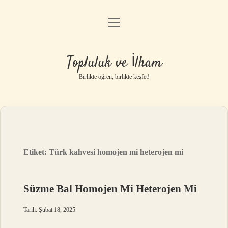
menüyü
Anasayfa
aç
Gizlilik Politikası
Topluluk ve İlham
Yasal Uyarı
Birlikte öğren, birlikte keşfet!
Hakkımızda
Etiket:
Türk kahvesi homojen mi heterojen mi
Süzme Bal Homojen Mi Heterojen Mi
Tarih: Şubat 18, 2025