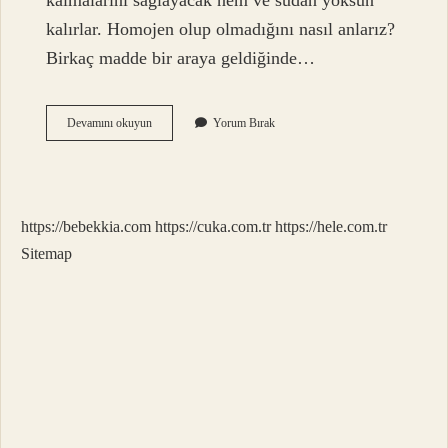
kalmalarını sağlayacak nem ve sudan yoksun
kalırlar. Homojen olup olmadığını nasıl anlarız?
Birkaç madde bir araya geldiğinde…
Süzme
Devamını okuyun
Yorum Bırak
Bal
Homojen
Mi
Heterojen
Mi
https://bebekkia.com
https://cuka.com.tr
https://hele.com.tr
Sitemap