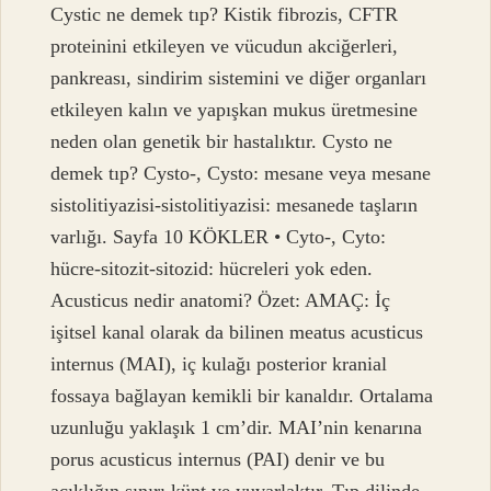
Cystic ne demek tıp? Kistik fibrozis, CFTR
proteinini etkileyen ve vücudun akciğerleri,
pankreası, sindirim sistemini ve diğer organları
etkileyen kalın ve yapışkan mukus üretmesine
neden olan genetik bir hastalıktır. Cysto ne
demek tıp? Cysto-, Cysto: mesane veya mesane
sistolitiyazisi-sistolitiyazisi: mesanede taşların
varlığı. Sayfa 10 KÖKLER • Cyto-, Cyto:
hücre-sitozit-sitozid: hücreleri yok eden.
Acusticus nedir anatomi? Özet: AMAÇ: İç
işitsel kanal olarak da bilinen meatus acusticus
internus (MAI), iç kulağı posterior kranial
fossaya bağlayan kemikli bir kanaldır. Ortalama
uzunluğu yaklaşık 1 cm’dir. MAI’nin kenarına
porus acusticus internus (PAI) denir ve bu