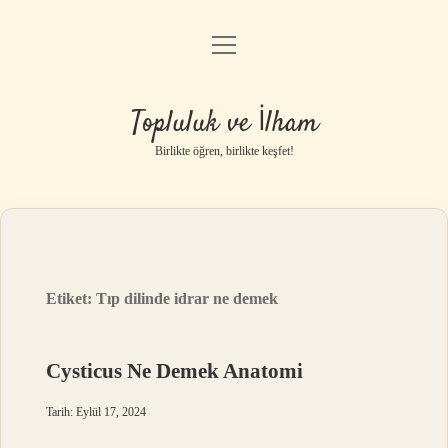
menüyü
Anasayfa
aç
Gizlilik Politikası
Topluluk ve İlham
Yasal Uyarı
Birlikte öğren, birlikte keşfet!
Hakkımızda
Etiket:
Tıp dilinde idrar ne demek
Cysticus Ne Demek Anatomi
Tarih: Eylül 17, 2024