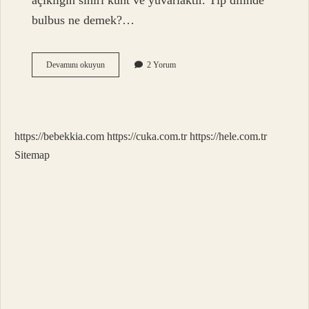
açıklığın sınırı künt ve yuvarlaktır. Tıp dilinde
bulbus ne demek?…
Cysticus
Devamını okuyun
2 Yorum
Ne
Demek
Anatomi
https://bebekkia.com
https://cuka.com.tr
https://hele.com.tr
Sitemap