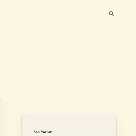
Sidebar
betci giriş
Son Yazılar