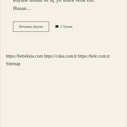
köyüne döndü ve üç yıl sonra vefat etti.
Hozan…
Kürt
Devamını okuyun
2 Yorum
Sanatçı
Reşo
Kimdir
https://bebekkia.com
https://cuka.com.tr
https://hele.com.tr
Sitemap