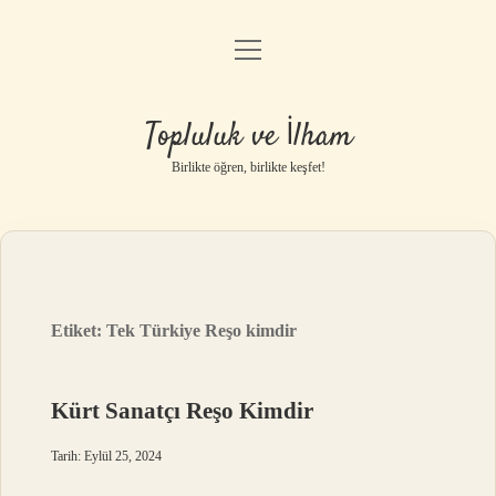
menüyü
Anasayfa
aç
Gizlilik Politikası
Topluluk ve İlham
Yasal Uyarı
Birlikte öğren, birlikte keşfet!
Hakkımızda
Etiket:
Tek Türkiye Reşo kimdir
Kürt Sanatçı Reşo Kimdir
Tarih: Eylül 25, 2024