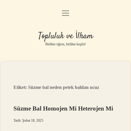
menüyü
Anasayfa
aç
Gizlilik Politikası
Topluluk ve İlham
Yasal Uyarı
Birlikte öğren, birlikte keşfet!
Hakkımızda
Etiket:
Süzme bal neden petek baldan ucuz
Süzme Bal Homojen Mi Heterojen Mi
Tarih: Şubat 18, 2025