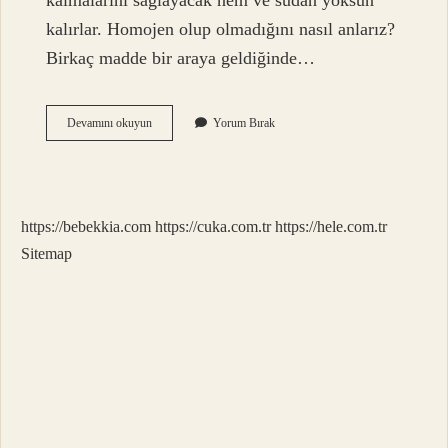
kalmalarını sağlayacak nem ve sudan yoksun
kalırlar. Homojen olup olmadığını nasıl anlarız?
Birkaç madde bir araya geldiğinde…
Süzme
Devamını okuyun
Yorum Bırak
Bal
Homojen
Mi
Heterojen
Mi
https://bebekkia.com
https://cuka.com.tr
https://hele.com.tr
Sitemap