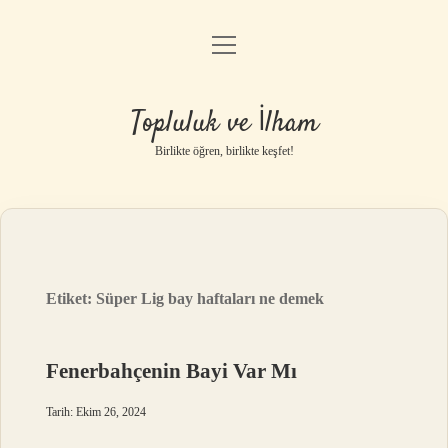
menüyü
Anasayfa
aç
Gizlilik Politikası
Topluluk ve İlham
Yasal Uyarı
Birlikte öğren, birlikte keşfet!
Hakkımızda
Etiket:
Süper Lig bay haftaları ne demek
Fenerbahçenin Bayi Var Mı
Tarih: Ekim 26, 2024