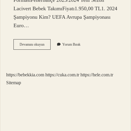
FormasıFenerbahçe 2023/2024 Yeni Sezon
Lacivert Bebek TakımıFiyatı1.950,00 TL1. 2024
Şampiyonu Kim? UEFA Avrupa Şampiyonası
Euro…
Fenerbahçenin
Devamını okuyun
Yorum Bırak
Bayi
Var
Mı
https://bebekkia.com
https://cuka.com.tr
https://hele.com.tr
Sitemap