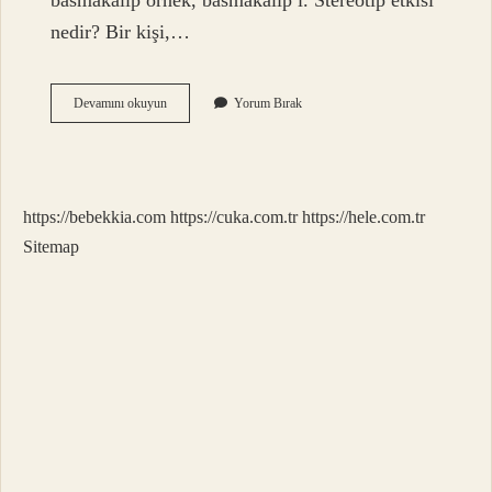
basmakalıp örnek, basmakalıp i. Stereotip etkisi
nedir? Bir kişi,…
Stereotipleme
Devamını okuyun
Yorum Bırak
Ne
Demek
https://bebekkia.com
https://cuka.com.tr
https://hele.com.tr
Sitemap