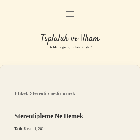
menüyü
Anasayfa
aç
Gizlilik Politikası
Topluluk ve İlham
Yasal Uyarı
Birlikte öğren, birlikte keşfet!
Hakkımızda
Etiket:
Stereotip nedir örnek
Stereotipleme Ne Demek
Tarih: Kasım 1, 2024