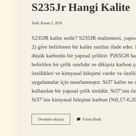
S235Jr Hangi Kalite
Tarih: Kasım 3, 2024
S235JR kalite nedir? S235JR malzemesi, yapısal
2) göre belirlenen bir kalite sınıfını ifade e
düşük karbonlu bir yapısal çeliktir. P265GH 
belirtilen bir çelik sınıfıdır ve dikişsiz karbon
özellikleri ve kimyasal bileşimi vardır ve özell
uygulamalar için tasarlanmıştır. St37 kalite ne
kullanılan bir yapısal çelik türüdür. St37’nin öz
St37’nin kimyasal bileşimi karbon (%0,17-0,
S235Jr
Devamını okuyun
Yorum Bırak
Hangi
Kalite