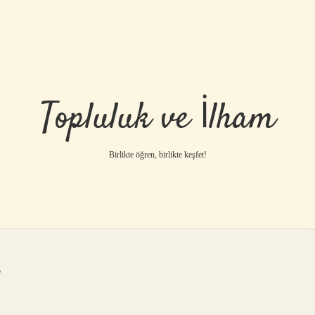
Topluluk ve İlham
Birlikte öğren, birlikte keşfet!
r