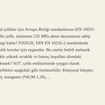
 çelikler için Avrupa Birliği standartlarına (EN 10025-
der. Bu çelik, minimum 235 MPa akma dayanımına sahip
hangi kalite? P265GH, DIN EN 10216-2 standardında
 çelik borular için uygundur. Bu sınıfın belirli mekanik
ikle yüksek sıcaklık ve basınç koşulları altındaki
 demek? St37, çelik endüstrisinde yaygın olarak
ellikleri aşağıdaki gibi özetlenebilir: Kimyasal bileşim:
20), manganez (%0,90-1,30),…