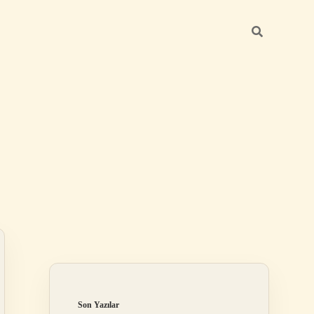
Sidebar
betci giriş
Son Yazılar