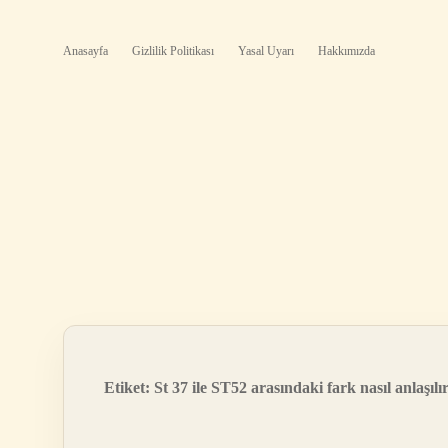
Anasayfa
Gizlilik Politikası
Yasal Uyarı
Hakkımızda
Etiket:
St 37 ile ST52 arasındaki fark nasıl anlaşılı