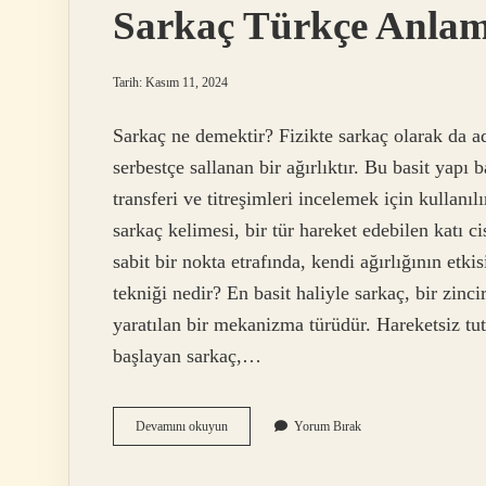
Sarkaç Türkçe Anlam
Tarih: Kasım 11, 2024
Sarkaç ne demektir? Fizikte sarkaç olarak da ad
serbestçe sallanan bir ağırlıktır. Bu basit yapı 
transferi ve titreşimleri incelemek için kulla
sarkaç kelimesi, bir tür hareket edebilen katı c
sabit bir nokta etrafında, kendi ağırlığının etki
tekniği nedir? En basit haliyle sarkaç, bir zinci
yaratılan bir mekanizma türüdür. Hareketsiz tu
başlayan sarkaç,…
Sarkaç
Devamını okuyun
Yorum Bırak
Türkçe
Anlamı
Nedir