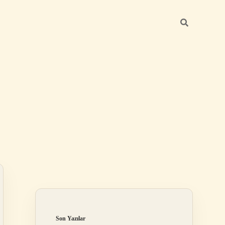
Sidebar
betci giriş
Son Yazılar