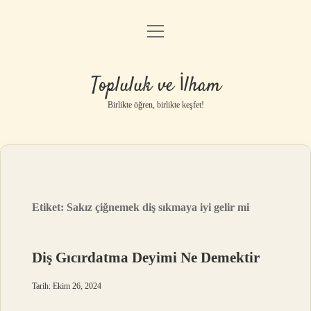
menüyü
Anasayfa
aç
Gizlilik Politikası
Topluluk ve İlham
Yasal Uyarı
Birlikte öğren, birlikte keşfet!
Hakkımızda
Etiket:
Sakız çiğnemek diş sıkmaya iyi gelir mi
Diş Gıcırdatma Deyimi Ne Demektir
Tarih: Ekim 26, 2024