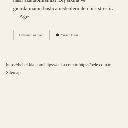
nasıl azaltabilirsiniz? Diş sıkma ve
gıcırdatmanın başlıca nedenlerinden biri strestir.
… Ağız…
Diş
Devamını okuyun
Yorum Bırak
Gıcırdatma
Deyimi
Ne
Demektir
https://bebekkia.com
https://cuka.com.tr
https://hele.com.tr
Sitemap