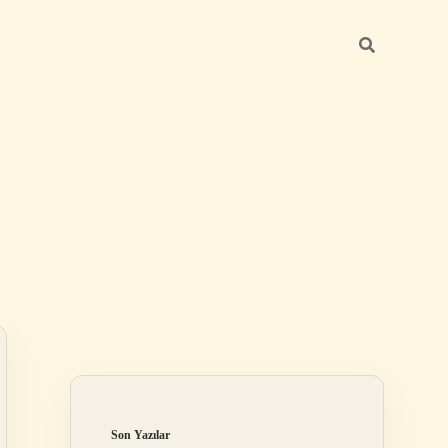
Sidebar
betci giriş
Son Yazılar