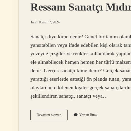
Ressam Sanatçı Mıdı
Tarih: Kasım 7, 2024
Sanatçı diye kime denir? Genel bir tanım olara
yansıtabilen veya ifade edebilen kişi olarak t
yüzeyde çizgiler ve renkler kullanılarak yapıla
ele alınabilecek hemen hemen her türlü malzeme
denir. Gerçek sanatçı kime denir? Gerçek sanatçı
yarattığı eserlerde estetiği ön planda tutan, ya
olaylardan etkilenen kişiler gerçek sanatçılard
şekillendiren sanatçı, sanatçı veya…
Ressam
Devamını okuyun
Yorum Bırak
Sanatçı
Mıdır