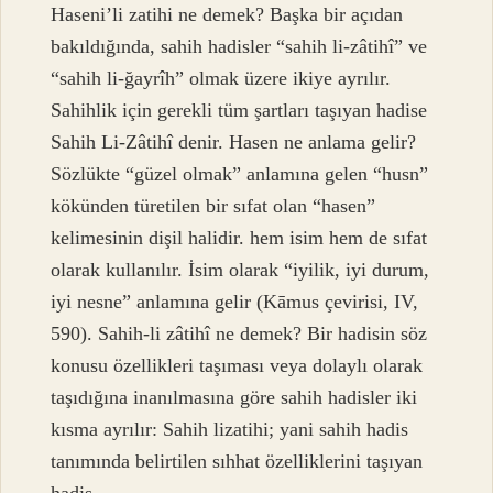
Haseni’li zatihi ne demek? Başka bir açıdan
bakıldığında, sahih hadisler “sahih li-zâtihî” ve
“sahih li-ğayrîh” olmak üzere ikiye ayrılır.
Sahihlik için gerekli tüm şartları taşıyan hadise
Sahih Li-Zâtihî denir. Hasen ne anlama gelir?
Sözlükte “güzel olmak” anlamına gelen “husn”
kökünden türetilen bir sıfat olan “hasen”
kelimesinin dişil halidir. hem isim hem de sıfat
olarak kullanılır. İsim olarak “iyilik, iyi durum,
iyi nesne” anlamına gelir (Kāmus çevirisi, IV,
590). Sahih-li zâtihî ne demek? Bir hadisin söz
konusu özellikleri taşıması veya dolaylı olarak
taşıdığına inanılmasına göre sahih hadisler iki
kısma ayrılır: Sahih lizatihi; yani sahih hadis
tanımında belirtilen sıhhat özelliklerini taşıyan