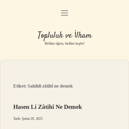
menüyü
Anasayfa
aç
Gizlilik Politikası
Topluluk ve İlham
Yasal Uyarı
Birlikte öğren, birlikte keşfet!
Hakkımızda
Etiket:
Sahihli zâtihî ne demek
Hasen Li Zâtihî Ne Demek
Tarih: Şubat 20, 2025