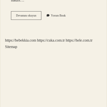
hadis…
Hasen
Devamını okuyun
Yorum Bırak
Li
Zâtihî
Ne
Demek
https://bebekkia.com
https://cuka.com.tr
https://hele.com.tr
Sitemap