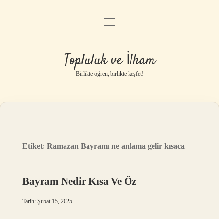
menüyü
Anasayfa
aç
Gizlilik Politikası
Topluluk ve İlham
Yasal Uyarı
Birlikte öğren, birlikte keşfet!
Hakkımızda
Etiket:
Ramazan Bayramı ne anlama gelir kısaca
Bayram Nedir Kısa Ve Öz
Tarih: Şubat 15, 2025