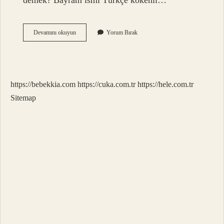
demek? Bayram ismi Türkçe kökenli…
Bayram
Devamını okuyun
Yorum Bırak
Nedir
Kısa
Ve
Öz
https://bebekkia.com
https://cuka.com.tr
https://hele.com.tr
Sitemap