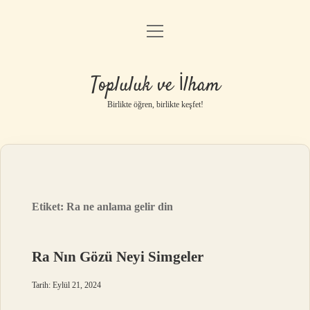
menüyü
Anasayfa
aç
Gizlilik Politikası
Topluluk ve İlham
Yasal Uyarı
Birlikte öğren, birlikte keşfet!
Hakkımızda
Etiket:
Ra ne anlama gelir din
Ra Nın Gözü Neyi Simgeler
Tarih: Eylül 21, 2024