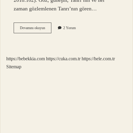
2018:102). Göz, güneşin, Tanrı’nın ve her
zaman gözlemlenen Tanrı’nın gören…
Ra
Devamını okuyun
2 Yorum
Nın
Gözü
Neyi
Simgeler
https://bebekkia.com
https://cuka.com.tr
https://hele.com.tr
Sitemap