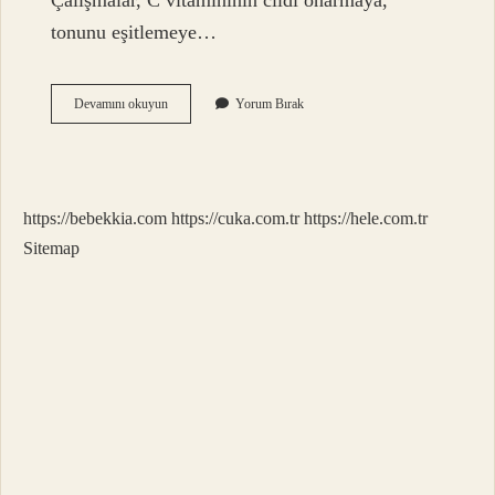
Çalışmalar, C vitamininin cildi onarmaya,
tonunu eşitlemeye…
Portakalda
Devamını okuyun
Yorum Bırak
Bulunan
Asit
Nedir
https://bebekkia.com
https://cuka.com.tr
https://hele.com.tr
Sitemap