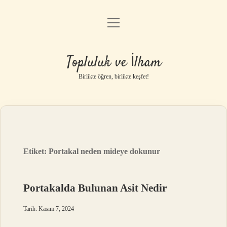
menüyü
Anasayfa
aç
Gizlilik Politikası
Topluluk ve İlham
Yasal Uyarı
Birlikte öğren, birlikte keşfet!
Hakkımızda
Etiket:
Portakal neden mideye dokunur
Portakalda Bulunan Asit Nedir
Tarih: Kasım 7, 2024