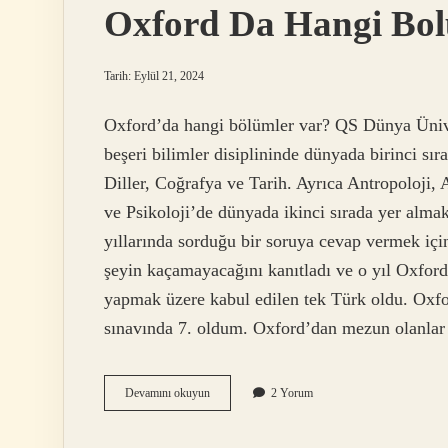
Oxford Da Hangi Bol
Tarih: Eylül 21, 2024
Oxford’da hangi bölümler var? QS Dünya Üniver
beşeri bilimler disiplininde dünyada birinci sı
Diller, Coğrafya ve Tarih. Ayrıca Antropoloji, A
ve Psikoloji’de dünyada ikinci sırada yer alma
yıllarında sorduğu bir soruya cevap vermek içi
şeyin kaçamayacağını kanıtladı ve o yıl Oxford
yapmak üzere kabul edilen tek Türk oldu. Oxfo
sınavında 7. oldum. Oxford’dan mezun olanla
Oxford
Devamını okuyun
2 Yorum
Da
Hangi
Bolumler