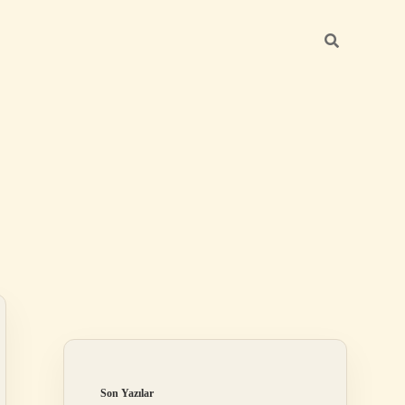
Sidebar
betci giriş
Son Yazılar