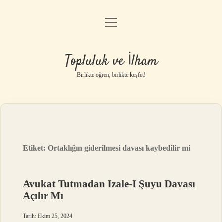
menüyü
Anasayfa
aç
Gizlilik Politikası
Topluluk ve İlham
Yasal Uyarı
Birlikte öğren, birlikte keşfet!
Hakkımızda
Etiket:
Ortaklığın giderilmesi davası kaybedilir mi
Avukat Tutmadan Izale-I Şuyu Davası
Açılır Mı
Tarih: Ekim 25, 2024