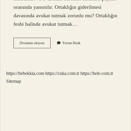
oranında yansıtılır. Ortaklığın giderilmesi
davasında avukat tutmak zorunlu mu? Ortaklığın
feshi halinde avukat tutmak…
Avukat
Devamını okuyun
Yorum Bırak
Tutmadan
Izale-
I
Şuyu
Davası
https://bebekkia.com
https://cuka.com.tr
https://hele.com.tr
Açılır
Mı
Sitemap