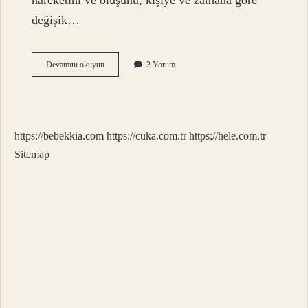
hareketini ve oluşunu, kişiye ve zamana göre
değişik…
Oluş
Devamını okuyun
2 Yorum
Fiili
Nasıl
Bulunur
https://bebekkia.com
https://cuka.com.tr
https://hele.com.tr
Sitemap