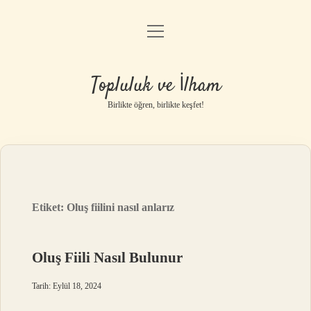
menüyü
Anasayfa
aç
Gizlilik Politikası
Topluluk ve İlham
Yasal Uyarı
Birlikte öğren, birlikte keşfet!
Hakkımızda
Etiket:
Oluş fiilini nasıl anlarız
Oluş Fiili Nasıl Bulunur
Tarih: Eylül 18, 2024