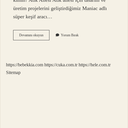
kimin? Atik Ailesi Atik ailesi için tasarım ve
üretim projelerini geliştirdiğimiz Maniac adlı
süper keşif aracı…
Erba
Devamını okuyun
Yorum Bırak
Karavan
Sahibi
Kim
https://bebekkia.com
https://cuka.com.tr
https://hele.com.tr
Sitemap