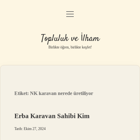
menüyü
Anasayfa
aç
Gizlilik Politikası
Topluluk ve İlham
Yasal Uyarı
Birlikte öğren, birlikte keşfet!
Hakkımızda
Etiket:
NK karavan nerede üretiliyor
Erba Karavan Sahibi Kim
Tarih: Ekim 27, 2024