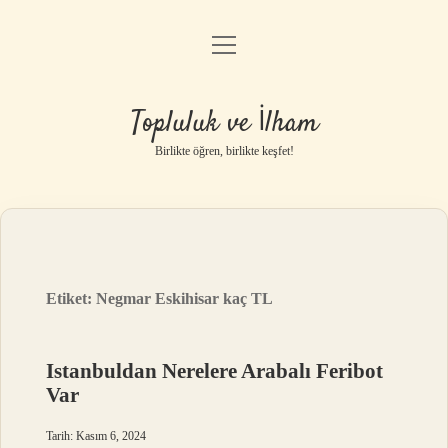
menüyü
Anasayfa
aç
Gizlilik Politikası
Topluluk ve İlham
Yasal Uyarı
Birlikte öğren, birlikte keşfet!
Hakkımızda
Etiket:
Negmar Eskihisar kaç TL
Istanbuldan Nerelere Arabalı Feribot
Var
Tarih: Kasım 6, 2024