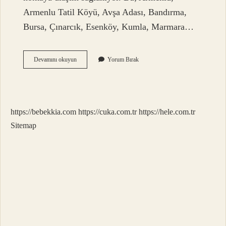
Armenlu Tatil Köyü, Avşa Adası, Bandırma,
Bursa, Çınarcık, Esenköy, Kumla, Marmara…
Istanbuldan
Devamını okuyun
Yorum Bırak
Nerelere
Arabalı
Feribot
Var
https://bebekkia.com
https://cuka.com.tr
https://hele.com.tr
Sitemap