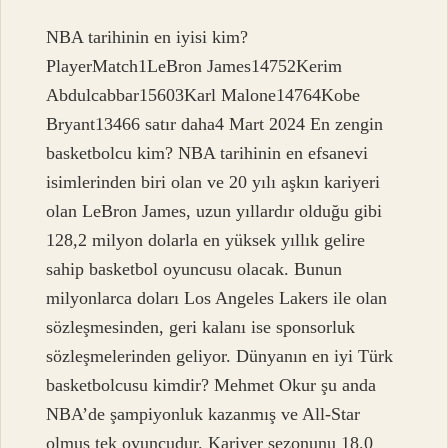
NBA tarihinin en iyisi kim?
PlayerMatch1LeBron James14752Kerim
Abdulcabbar15603Karl Malone14764Kobe
Bryant13466 satır daha4 Mart 2024 En zengin
basketbolcu kim? NBA tarihinin en efsanevi
isimlerinden biri olan ve 20 yılı aşkın kariyeri
olan LeBron James, uzun yıllardır olduğu gibi
128,2 milyon dolarla en yüksek yıllık gelire
sahip basketbol oyuncusu olacak. Bunun
milyonlarca doları Los Angeles Lakers ile olan
sözleşmesinden, geri kalanı ise sponsorluk
sözleşmelerinden geliyor. Dünyanın en iyi Türk
basketbolcusu kimdir? Mehmet Okur şu anda
NBA’de şampiyonluk kazanmış ve All-Star
olmuş tek oyuncudur. Kariyer sezonunu 18.0