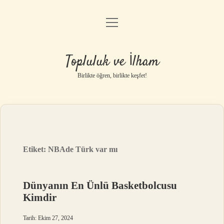
menüyü
Anasayfa
aç
Gizlilik Politikası
Topluluk ve İlham
Yasal Uyarı
Birlikte öğren, birlikte keşfet!
Hakkımızda
Etiket:
NBAde Türk var mı
Dünyanın En Ünlü Basketbolcusu
Kimdir
Tarih: Ekim 27, 2024