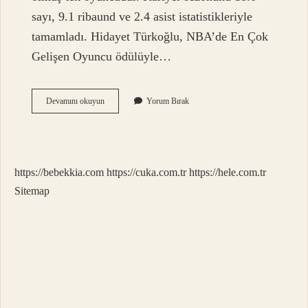
sayı, 9.1 ribaund ve 2.4 asist istatistikleriyle
tamamladı. Hidayet Türkoğlu, NBA’de En Çok
Gelişen Oyuncu ödülüyle…
Dünyanın
Devamını okuyun
Yorum Bırak
En
Ünlü
Basketbolcusu
Kimdir
https://bebekkia.com
https://cuka.com.tr
https://hele.com.tr
Sitemap