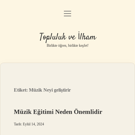
menüyü
Anasayfa
aç
Gizlilik Politikası
Topluluk ve İlham
Yasal Uyarı
Birlikte öğren, birlikte keşfet!
Hakkımızda
Etiket:
Müzik Neyi geliştirir
Müzik Eğitimi Neden Önemlidir
Tarih: Eylül 14, 2024