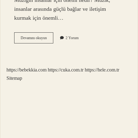
Müziğin insanlar için önemi nedir? Müzik,
insanlar arasında güçlü bağlar ve iletişim
kurmak için önemli…
Müzik
Devamını okuyun
2 Yorum
Eğitimi
Neden
Önemlidir
https://bebekkia.com
https://cuka.com.tr
https://hele.com.tr
Sitemap