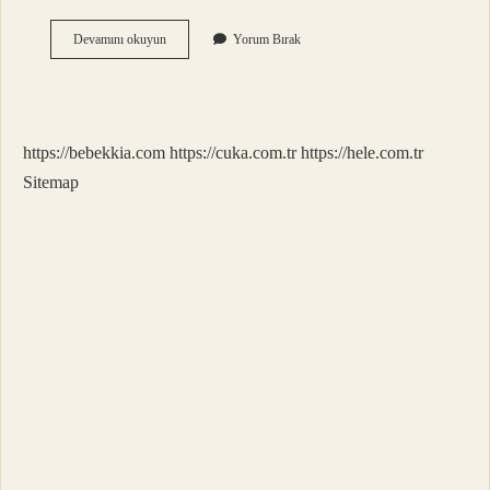
Aslan
Devamını okuyun
Yorum Bırak
Kaç
Ton
Basar
https://bebekkia.com
https://cuka.com.tr
https://hele.com.tr
Sitemap