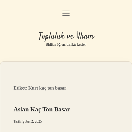
menüyü
Anasayfa
aç
Gizlilik Politikası
Topluluk ve İlham
Yasal Uyarı
Birlikte öğren, birlikte keşfet!
Hakkımızda
Etiket:
Kurt kaç ton basar
Aslan Kaç Ton Basar
Tarih: Şubat 2, 2025