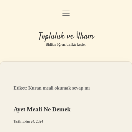
menüyü
Anasayfa
aç
Gizlilik Politikası
Topluluk ve İlham
Yasal Uyarı
Birlikte öğren, birlikte keşfet!
Hakkımızda
Etiket:
Kuran meali okumak sevap mı
Ayet Meali Ne Demek
Tarih: Ekim 24, 2024