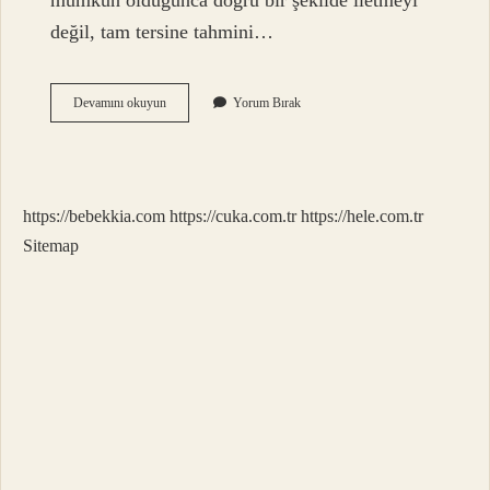
mümkün olduğunca doğru bir şekilde iletmeyi
değil, tam tersine tahmini…
Ayet
Devamını okuyun
Yorum Bırak
Meali
Ne
Demek
https://bebekkia.com
https://cuka.com.tr
https://hele.com.tr
Sitemap