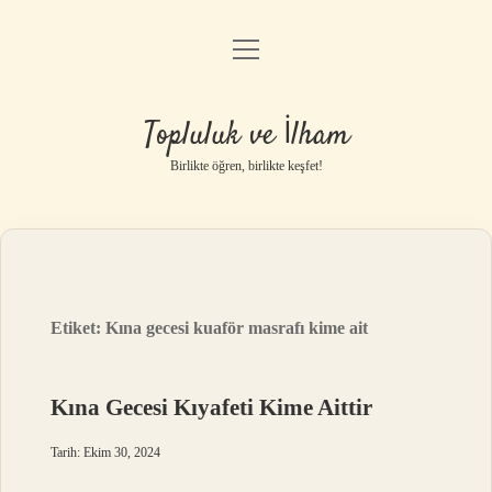
menüyü
Anasayfa
aç
Gizlilik Politikası
Topluluk ve İlham
Yasal Uyarı
Birlikte öğren, birlikte keşfet!
Hakkımızda
Etiket:
Kına gecesi kuaför masrafı kime ait
Kına Gecesi Kıyafeti Kime Aittir
Tarih: Ekim 30, 2024