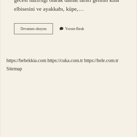
gecesi hazırlığı olarak damat tarafı gelinin kına
elbisesini ve ayakkabı, küpe,…
Kına
Devamını okuyun
Yorum Bırak
Gecesi
Kıyafeti
Kime
Aittir
https://bebekkia.com
https://cuka.com.tr
https://hele.com.tr
Sitemap