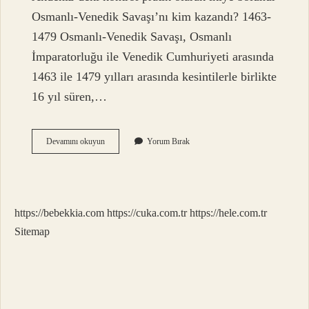
Osmanlı-Venedik Savaşı’nı kim kazandı? 1463-
1479 Osmanlı-Venedik Savaşı, Osmanlı
İmparatorluğu ile Venedik Cumhuriyeti arasında
1463 ile 1479 yılları arasında kesintilerle birlikte
16 yıl süren,…
Ilk
Devamını okuyun
Yorum Bırak
Deniz
Savaşı
Hangi
Padişah
Döneminde
https://bebekkia.com
https://cuka.com.tr
https://hele.com.tr
Yapılmıştır
Sitemap