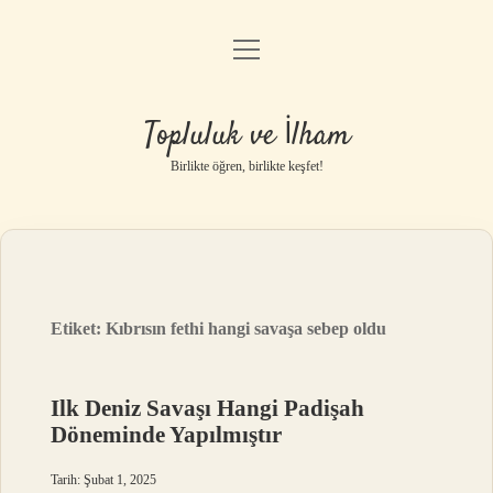
menüyü
Anasayfa
aç
Gizlilik Politikası
Topluluk ve İlham
Yasal Uyarı
Birlikte öğren, birlikte keşfet!
Hakkımızda
Etiket:
Kıbrısın fethi hangi savaşa sebep oldu
Ilk Deniz Savaşı Hangi Padişah
Döneminde Yapılmıştır
Tarih: Şubat 1, 2025