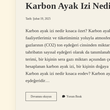
Karbon Ayak Izi Nedi
Tarih: Şubat 19, 2025
Karbon ayak izi nedir kısaca özet? Karbon aya
faaliyetlerimiz ve tüketimimiz yoluyla atmosfe
gazlarının (CO2) ton eşdeğeri cinsinden miktarı
tahribatın sayısal eşdeğeri olarak da tanımlana
terimi, bir kişinin sera gazı miktarı açısından 
hesaplanan karbon ayak izi, bir kişinin doğaya v
Karbon ayak izi nedir kısaca eodev? Karbon aya
eşdeğeridir…
Karbon
Devamını okuyun
Yorum Bırak
Ayak
Izi
Nedir