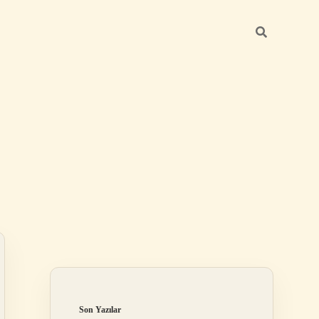
Sidebar
betci giriş
Son Yazılar