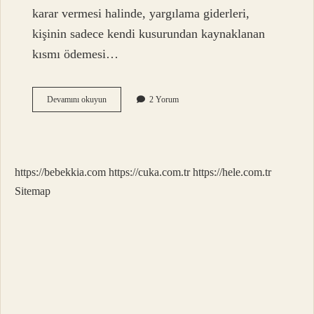
karar vermesi halinde, yargılama giderleri,
kişinin sadece kendi kusurundan kaynaklanan
kısmı ödemesi…
Ceza
Devamını okuyun
2 Yorum
Verilmesine
Yer
Olmadığı
Kararı
Temyiz
https://bebekkia.com
https://cuka.com.tr
https://hele.com.tr
Edilebilir
Mi
Sitemap