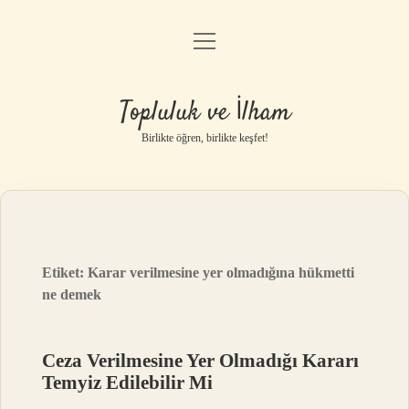
menüyü
Anasayfa
aç
Gizlilik Politikası
Topluluk ve İlham
Yasal Uyarı
Birlikte öğren, birlikte keşfet!
Hakkımızda
Etiket:
Karar verilmesine yer olmadığına hükmetti
ne demek
Ceza Verilmesine Yer Olmadığı Kararı
Temyiz Edilebilir Mi