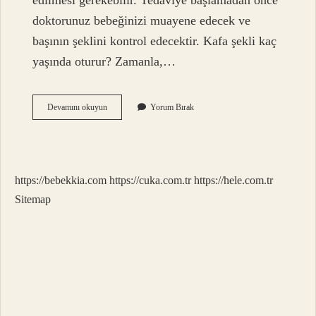
edilmesi gerekebilir. Tedaviye başlamadan önce
doktorunuz bebeğinizi muayene edecek ve
başının şeklini kontrol edecektir. Kafa şekli kaç
yaşında oturur? Zamanla,…
Kafa
Devamını okuyun
Yorum Bırak
Şekil
Bozukluğu
Neden
Olur
https://bebekkia.com
https://cuka.com.tr
https://hele.com.tr
Sitemap