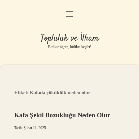
menüyü
Anasayfa
aç
Gizlilik Politikası
Topluluk ve İlham
Yasal Uyarı
Birlikte öğren, birlikte keşfet!
Hakkımızda
Etiket:
Kafada çöküklük neden olur
Kafa Şekil Bozukluğu Neden Olur
Tarih: Şubat 11, 2025