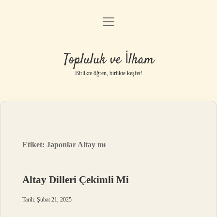
menüyü
Anasayfa
aç
Gizlilik Politikası
Topluluk ve İlham
Yasal Uyarı
Birlikte öğren, birlikte keşfet!
Hakkımızda
Etiket:
Japonlar Altay mı
Altay Dilleri Çekimli Mi
Tarih: Şubat 21, 2025