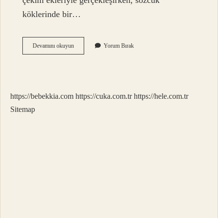
çekim ekleriyle gerçekleşirken, sözcük
köklerinde bir…
Altay
Devamını okuyun
Yorum Bırak
Dilleri
Çekimli
Mi
https://bebekkia.com
https://cuka.com.tr
https://hele.com.tr
Sitemap