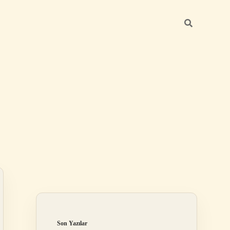
Sidebar
betci giriş
Son Yazılar