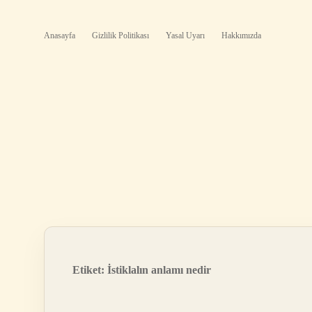
Anasayfa
Gizlilik Politikası
Yasal Uyarı
Hakkımızda
Etiket:
İstiklalın anlamı nedir