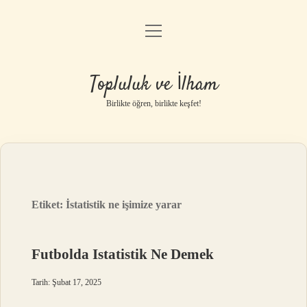
menüyü
Anasayfa
aç
Gizlilik Politikası
Topluluk ve İlham
Yasal Uyarı
Birlikte öğren, birlikte keşfet!
Hakkımızda
Etiket:
İstatistik ne işimize yarar
Futbolda Istatistik Ne Demek
Tarih: Şubat 17, 2025