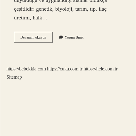
duyulduğu ve uygulandığı alanlar oldukça
çeşitlidir: genetik, biyoloji, tarım, tıp, ilaç
üretimi, halk…
Futbolda
Devamını okuyun
Yorum Bırak
Istatistik
Ne
Demek
https://bebekkia.com
https://cuka.com.tr
https://hele.com.tr
Sitemap