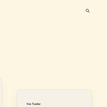
Sidebar
betci giriş
Son Yazılar