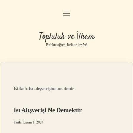
menüyü
Anasayfa
aç
Gizlilik Politikası
Topluluk ve İlham
Yasal Uyarı
Birlikte öğren, birlikte keşfet!
Hakkımızda
Etiket:
Isı alışverişine ne denir
Isı Alışverişi Ne Demektir
Tarih: Kasım 1, 2024