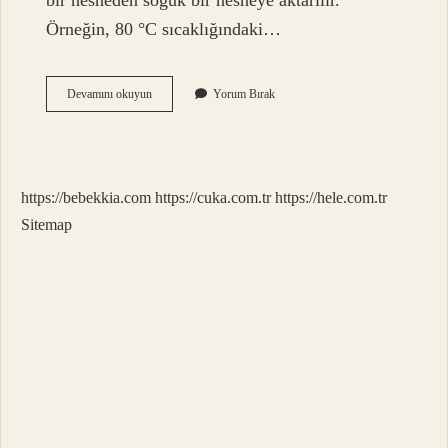
bir nesneden soğuk bir nesneye aktarılır.
Örneğin, 80 °C sıcaklığındaki…
Isı
Devamını okuyun
Yorum Bırak
Alışverişi
Ne
Demektir
https://bebekkia.com
https://cuka.com.tr
https://hele.com.tr
Sitemap