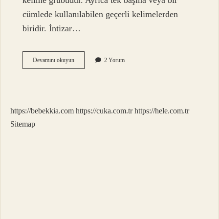
kelime grubudur. Ayrıca tek başına veya bir
cümlede kullanılabilen geçerli kelimelerden
biridir. İntizar…
İNtisar
Devamını okuyun
2 Yorum
Etmek
Ne
Demek
https://bebekkia.com
https://cuka.com.tr
https://hele.com.tr
Sitemap