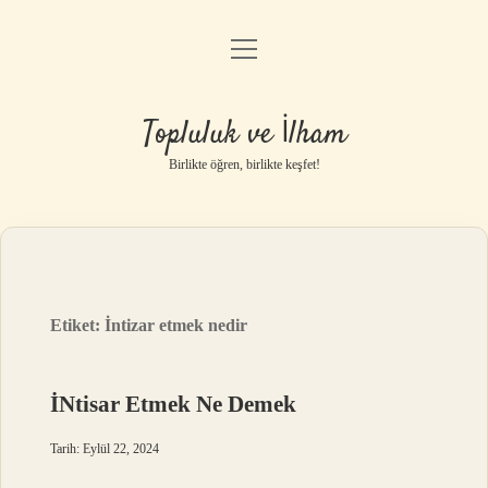
menüyü
Anasayfa
aç
Gizlilik Politikası
Topluluk ve İlham
Yasal Uyarı
Birlikte öğren, birlikte keşfet!
Hakkımızda
Etiket:
İntizar etmek nedir
İNtisar Etmek Ne Demek
Tarih: Eylül 22, 2024