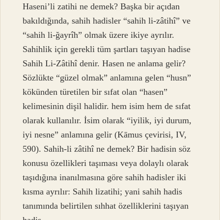
Haseni’li zatihi ne demek? Başka bir açıdan
bakıldığında, sahih hadisler “sahih li-zâtihî” ve
“sahih li-ğayrîh” olmak üzere ikiye ayrılır.
Sahihlik için gerekli tüm şartları taşıyan hadise
Sahih Li-Zâtihî denir. Hasen ne anlama gelir?
Sözlükte “güzel olmak” anlamına gelen “husn”
kökünden türetilen bir sıfat olan “hasen”
kelimesinin dişil halidir. hem isim hem de sıfat
olarak kullanılır. İsim olarak “iyilik, iyi durum,
iyi nesne” anlamına gelir (Kāmus çevirisi, IV,
590). Sahih-li zâtihî ne demek? Bir hadisin söz
konusu özellikleri taşıması veya dolaylı olarak
taşıdığına inanılmasına göre sahih hadisler iki
kısma ayrılır: Sahih lizatihi; yani sahih hadis
tanımında belirtilen sıhhat özelliklerini taşıyan