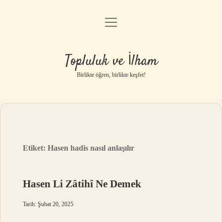
menüyü
Anasayfa
aç
Gizlilik Politikası
Topluluk ve İlham
Yasal Uyarı
Birlikte öğren, birlikte keşfet!
Hakkımızda
Etiket:
Hasen hadis nasıl anlaşılır
Hasen Li Zâtihî Ne Demek
Tarih: Şubat 20, 2025