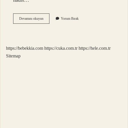
hadis…
Hasen
Devamını okuyun
Yorum Bırak
Li
Zâtihî
Ne
Demek
https://bebekkia.com
https://cuka.com.tr
https://hele.com.tr
Sitemap