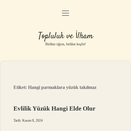
menüyü
Anasayfa
aç
Gizlilik Politikası
Topluluk ve İlham
Yasal Uyarı
Birlikte öğren, birlikte keşfet!
Hakkımızda
Etiket:
Hangi parmaklara yüzük takılmaz
Evlilik Yüzük Hangi Elde Olur
Tarih: Kasım 8, 2024