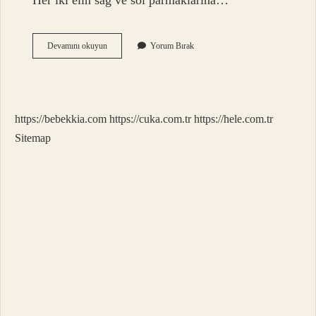
Her iki elin sağ ve sol parmaklarına…
Evlilik
Devamını okuyun
Yorum Bırak
Yüzük
Hangi
Elde
Olur
https://bebekkia.com
https://cuka.com.tr
https://hele.com.tr
Sitemap