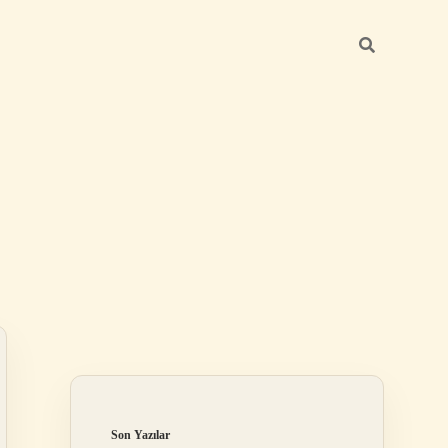
Sidebar
betci giriş
Son Yazılar