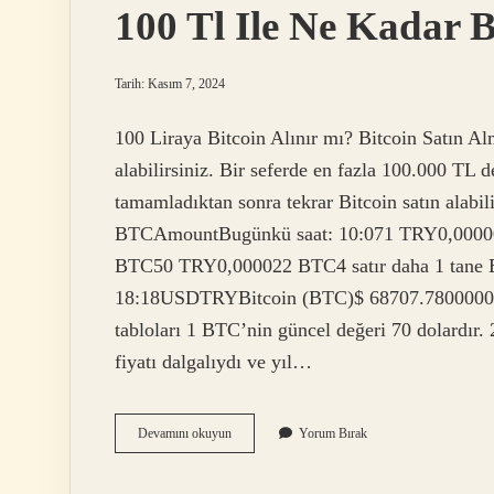
100 Tl Ile Ne Kadar B
Tarih: Kasım 7, 2024
100 Liraya Bitcoin Alınır mı? Bitcoin Satın Alm
alabilirsiniz. Bir seferde en fazla 100.000 TL d
tamamladıktan sonra tekrar Bitcoin satın alabil
BTCAmountBugünkü saat: 10:071 TRY0,000
BTC50 TRY0,000022 BTC4 satır daha 1 tane Bi
18:18USDTRYBitcoin (BTC)$ 68707.78000000₺
tabloları 1 BTC’nin güncel değeri 70 dolardır. 
fiyatı dalgalıydı ve yıl…
100
Devamını okuyun
Yorum Bırak
Tl
Ile
Ne