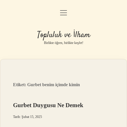
menüyü
Anasayfa
aç
Gizlilik Politikası
Topluluk ve İlham
Yasal Uyarı
Birlikte öğren, birlikte keşfet!
Hakkımızda
Etiket:
Gurbet benim içimde kimin
Gurbet Duygusu Ne Demek
Tarih: Şubat 15, 2025