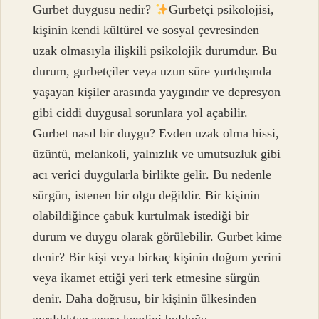
Gurbet duygusu nedir?
Gurbetçi psikolojisi,
kişinin kendi kültürel ve sosyal çevresinden
uzak olmasıyla ilişkili psikolojik durumdur. Bu
durum, gurbetçiler veya uzun süre yurtdışında
yaşayan kişiler arasında yaygındır ve depresyon
gibi ciddi duygusal sorunlara yol açabilir.
Gurbet nasıl bir duygu? Evden uzak olma hissi,
üzüntü, melankoli, yalnızlık ve umutsuzluk gibi
acı verici duygularla birlikte gelir. Bu nedenle
sürgün, istenen bir olgu değildir. Bir kişinin
olabildiğince çabuk kurtulmak istediği bir
durum ve duygu olarak görülebilir. Gurbet kime
denir? Bir kişi veya birkaç kişinin doğum yerini
veya ikamet ettiği yeri terk etmesine sürgün
denir. Daha doğrusu, bir kişinin ülkesinden