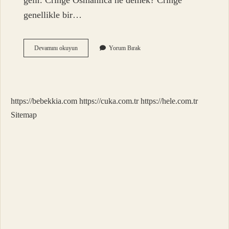
gelir. Cringe Osmanlıca ne demek? Cringe
genellikle bir…
Efgan
Devamını okuyun
Yorum Bırak
Kılmak
Ne
Demek
https://bebekkia.com
https://cuka.com.tr
https://hele.com.tr
Sitemap