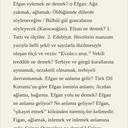
Efgan eylemek ne demek? ѻ Efgan: Ağıt
yakmak, ağlamak: Öldüğümde dillerde
söyleneceğim / Bülbül gül goncalarını
söyleyecek (Karacaoğlan). Efzan ne demek? 1.
Tartı ve ölçüler. 2. Edebiyat. Hecelerin manzum
yazıyla belli şekil ve sayılarla dizilmesiyle
oluşan ölçü ve vezin: “Evzân-ı aruz.” Vekili
teeddüb ne demek? Terbiye ve görgü kurallarına
uymamak, nezaketli olmamak, terbiyeli
davranmamak. Efgan ne anlama gelir? Türk Dil
Kurumu’na göre Efgan isminin anlamı; Acıdan
ağlama, bağırma. Efgan yolu ne demek? Efgan
ne anlama geliyor? Ne anlama geliyor? Efgan,
“şikayet etmek” kökünden türemiş bir kelimedir.
Figan, ağlamak, inlemek ve inlemek anlamına