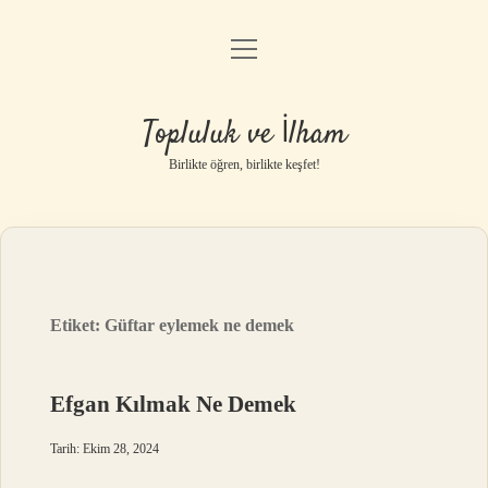
menüyü
Anasayfa
aç
Gizlilik Politikası
Topluluk ve İlham
Yasal Uyarı
Birlikte öğren, birlikte keşfet!
Hakkımızda
Etiket:
Güftar eylemek ne demek
Efgan Kılmak Ne Demek
Tarih: Ekim 28, 2024