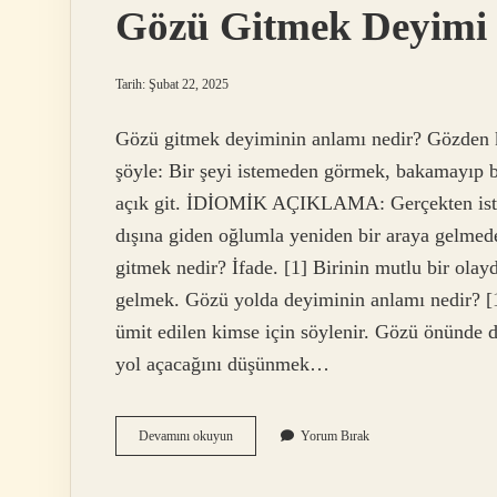
Gözü Gitmek Deyimi 
Tarih: Şubat 22, 2025
Gözü gitmek deyiminin anlamı nedir? Gözden 
şöyle: Bir şeyi istemeden görmek, bakamayıp 
açık git. İDİOMİK AÇIKLAMA: Gerçekten isted
dışına giden oğlumla yeniden bir araya gelmed
gitmek nedir? İfade. [1] Birinin mutlu bir olayd
gelmek. Gözü yolda deyiminin anlamı nedir? [1
ümit edilen kimse için söylenir. Gözü önünde 
yol açacağını düşünmek…
Gözü
Devamını okuyun
Yorum Bırak
Gitmek
Deyimi
Ne