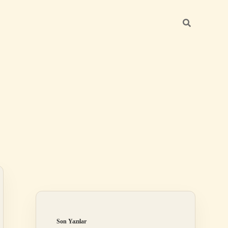
Sidebar
betci giriş
Son Yazılar