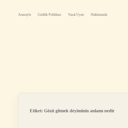
Anasayfa
Gizlilik Politikası
Yasal Uyarı
Hakkımızda
Etiket:
Gözü gitmek deyiminin anlamı nedir