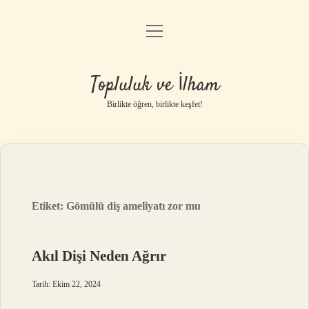
menüyü
Anasayfa
aç
Gizlilik Politikası
Topluluk ve İlham
Yasal Uyarı
Birlikte öğren, birlikte keşfet!
Hakkımızda
Etiket:
Gömülü diş ameliyatı zor mu
Akıl Dişi Neden Ağrır
Tarih: Ekim 22, 2024