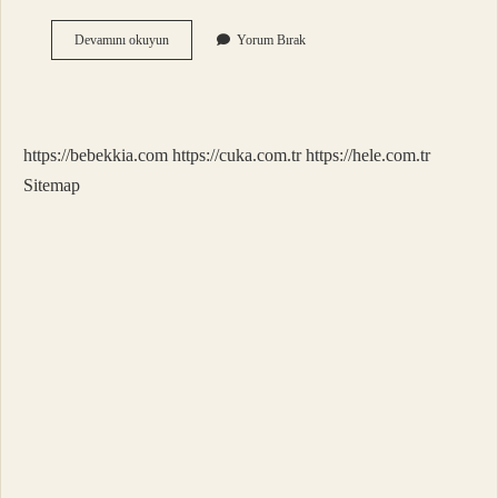
Akıl
Devamını okuyun
Yorum Bırak
Dişi
Neden
Ağrır
https://bebekkia.com
https://cuka.com.tr
https://hele.com.tr
Sitemap