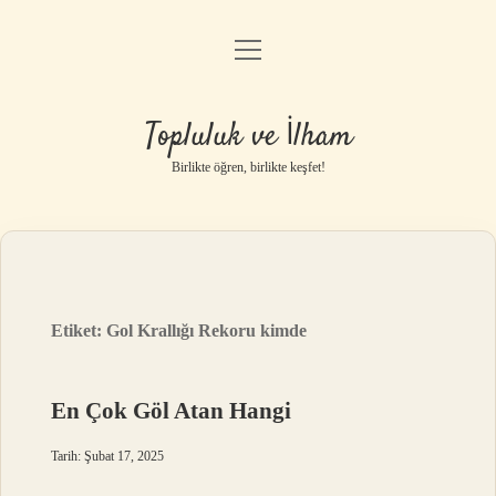
menüyü
Anasayfa
aç
Gizlilik Politikası
Topluluk ve İlham
Yasal Uyarı
Birlikte öğren, birlikte keşfet!
Hakkımızda
Etiket:
Gol Krallığı Rekoru kimde
En Çok Göl Atan Hangi
Tarih: Şubat 17, 2025