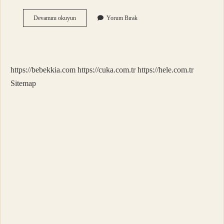
En
Devamını okuyun
Yorum Bırak
Çok
Göl
Atan
Hangi
https://bebekkia.com
https://cuka.com.tr
https://hele.com.tr
Sitemap