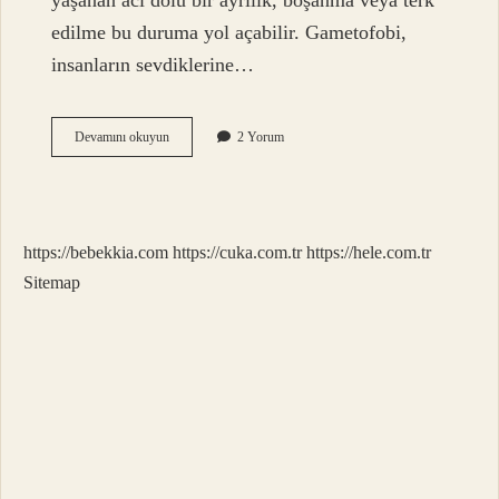
yaşanan acı dolu bir ayrılık, boşanma veya terk
edilme bu duruma yol açabilir. Gametofobi,
insanların sevdiklerine…
Çerofobi
Devamını okuyun
2 Yorum
Nasıl
Yenilir
https://bebekkia.com
https://cuka.com.tr
https://hele.com.tr
Sitemap