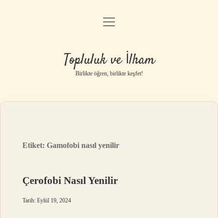
menüyü
Anasayfa
aç
Gizlilik Politikası
Topluluk ve İlham
Yasal Uyarı
Birlikte öğren, birlikte keşfet!
Hakkımızda
Etiket:
Gamofobi nasıl yenilir
Çerofobi Nasıl Yenilir
Tarih: Eylül 19, 2024