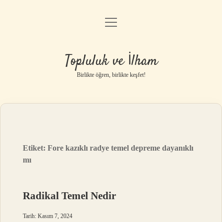
menüyü
Anasayfa
aç
Gizlilik Politikası
Topluluk ve İlham
Yasal Uyarı
Birlikte öğren, birlikte keşfet!
Hakkımızda
Etiket:
Fore kazıklı radye temel depreme dayanıklı
mı
Radikal Temel Nedir
Tarih: Kasım 7, 2024