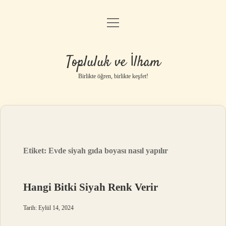
menüyü
Anasayfa
aç
Gizlilik Politikası
Topluluk ve İlham
Yasal Uyarı
Birlikte öğren, birlikte keşfet!
Hakkımızda
Etiket:
Evde siyah gıda boyası nasıl yapılır
Hangi Bitki Siyah Renk Verir
Tarih: Eylül 14, 2024