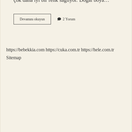
çok daha iyi bir renk sağlıyor. Doğal boya…
Hangi
Devamını okuyun
2 Yorum
Bitki
Siyah
Renk
Verir
https://bebekkia.com
https://cuka.com.tr
https://hele.com.tr
Sitemap