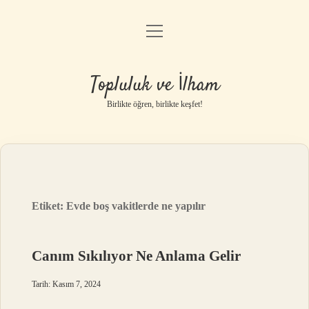
menüyü
Anasayfa
aç
Gizlilik Politikası
Topluluk ve İlham
Yasal Uyarı
Birlikte öğren, birlikte keşfet!
Hakkımızda
Etiket:
Evde boş vakitlerde ne yapılır
Canım Sıkılıyor Ne Anlama Gelir
Tarih: Kasım 7, 2024