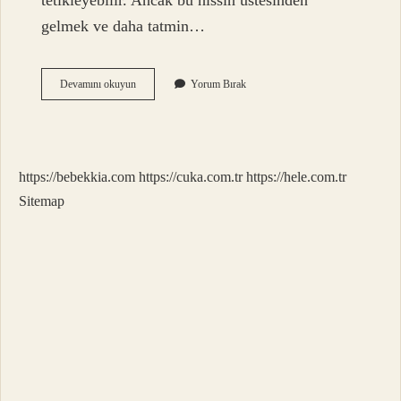
tetikleyebilir. Ancak bu hissin üstesinden
gelmek ve daha tatmin…
Canım
Devamını okuyun
Yorum Bırak
Sıkılıyor
Ne
Anlama
Gelir
https://bebekkia.com
https://cuka.com.tr
https://hele.com.tr
Sitemap