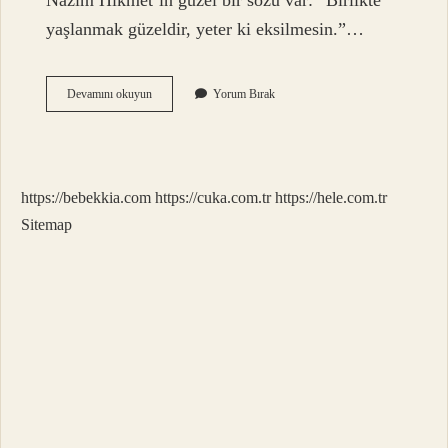
Nazım Hikmet’in güzel bir sözü var: “Birlikte
yaşlanmak güzeldir, yeter ki eksilmesin.”…
Eskime
Devamını okuyun
Yorum Bırak
Ne
Demek
Tdk
https://bebekkia.com
https://cuka.com.tr
https://hele.com.tr
Sitemap