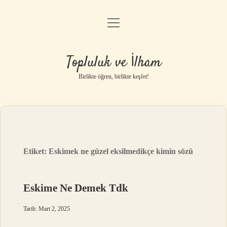
menüyü
Anasayfa
aç
Gizlilik Politikası
Topluluk ve İlham
Yasal Uyarı
Birlikte öğren, birlikte keşfet!
Hakkımızda
Etiket:
Eskimek ne güzel eksilmedikçe kimin sözü
Eskime Ne Demek Tdk
Tarih: Mart 2, 2025